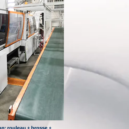
on: rouleau + brosse +