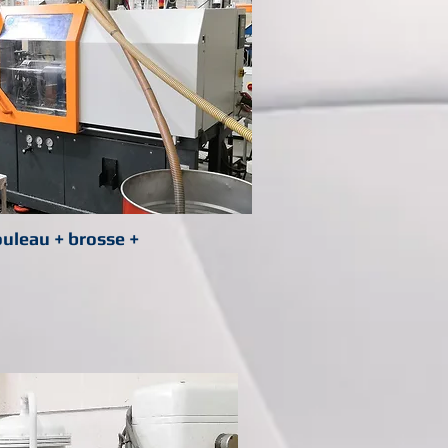
ouleau + brosse +