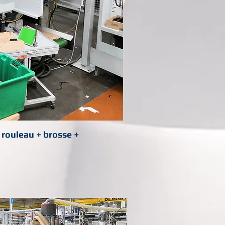
: rouleau + brosse +