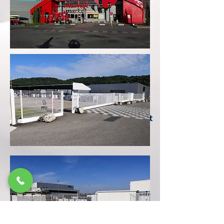
Mise en peinture Carrefour
market St Clair de la Tour.
Peinture: laque PU béton +
acrylique spécial bardage.
Application: airless + rouleau et
brosse.